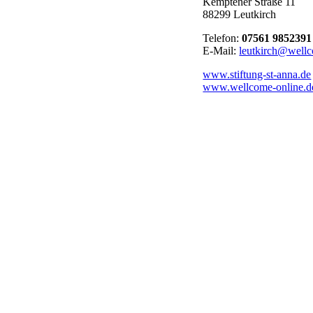
Kemptener Straße 11
88299 Leutkirch
Telefon:
07561 9852391
E-Mail:
leutkirch@wellc
www.stiftung-st-anna.de
www.wellcome-online.d