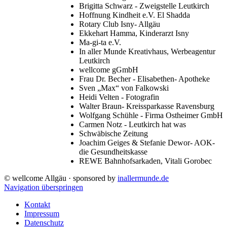
Brigitta Schwarz - Zweigstelle Leutkirch
Hoffnung Kindheit e.V. El Shadda
Rotary Club Isny- Allgäu
Ekkehart Hamma, Kinderarzt Isny
Ma-gi-ta e.V.
In aller Munde Kreativhaus, Werbeagentur
Leutkirch
wellcome gGmbH
Frau Dr. Becher - Elisabethen- Apotheke
Sven „Max“ von Falkowski
Heidi Velten - Fotografin
Walter Braun- Kreissparkasse Ravensburg
Wolfgang Schühle - Firma Ostheimer GmbH
Carmen Notz - Leutkirch hat was
Schwäbische Zeitung
Joachim Geiges & Stefanie Dewor- AOK-
die Gesundheitskasse
REWE Bahnhofsarkaden, Vitali Gorobec
© wellcome Allgäu · sponsored by
inallermunde.de
Navigation überspringen
Kontakt
Impressum
Datenschutz